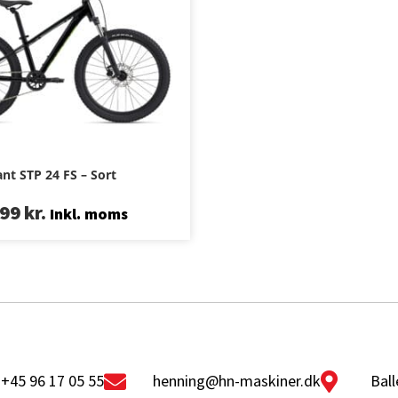
ant STP 24 FS – Sort
999
kr.
Inkl. moms
+45 96 17 05 55
henning@hn-maskiner.dk
Ball