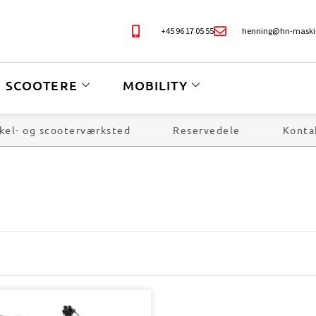
+45 96 17 05 55
henning@hn-maski
SCOOTERE
MOBILITY
kel- og scooterværksted
Reservedele
Konta