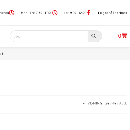
ner.dk
Man - Fre: 7:30 - 17:00
Lør: 9:00 - 12:00
Følg os på Facebook
0
kt
VISNING:
20
40
ALLE