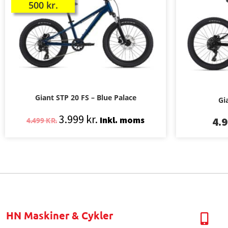
500
kr.
Giant STP 20 FS – Blue Palace
Gi
3.999
kr.
4.
Inkl. moms
4.499
KR.
HN Maskiner & Cykler