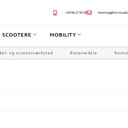
+45 96 17 05 55
henning@hn-maski
SCOOTERE
MOBILITY
kel- og scooterværksted
Reservedele
Konta