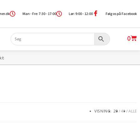
ner.dk
Man - Fre: 7:30 - 17:00
Lør: 9:00 - 12:00
Følg os på Facebook
0
kt
VISNING:
20
40
ALLE