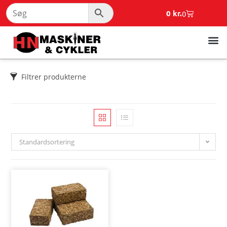
0
kr.
0
Filtrer produkterne
Standardsortering