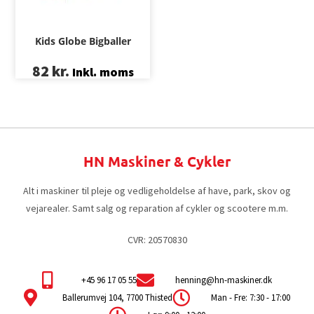
Kids Globe Bigballer
82
kr.
Inkl. moms
HN Maskiner & Cykler
Alt i maskiner til pleje og vedligeholdelse af have, park, skov og
vejarealer. Samt salg og reparation af cykler og scootere m.m.
CVR: 20570830
+45 96 17 05 55
henning@hn-maskiner.dk
Ballerumvej 104, 7700 Thisted
Man - Fre: 7:30 - 17:00