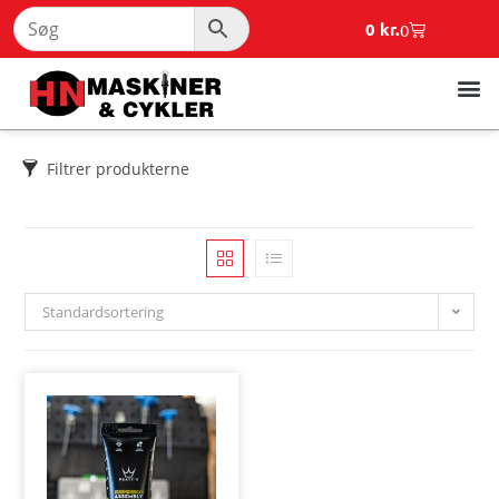
0
kr.
0
Filtrer produkterne
Standardsortering