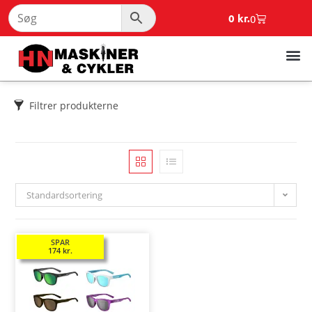
0
kr.
0
Filtrer produkterne
Standardsortering
SPAR
174
kr.