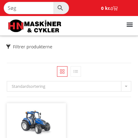
0
kr.
0
Filtrer produkterne
Standardsortering