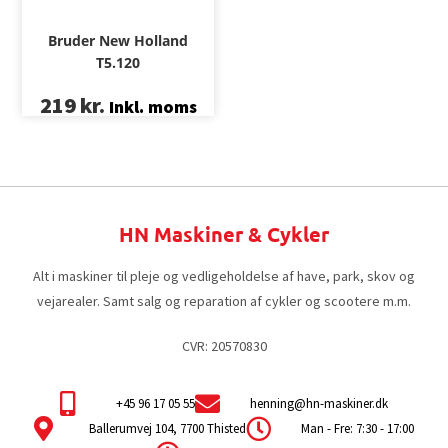
Bruder New Holland
T5.120
219
kr.
Inkl. moms
HN Maskiner & Cykler
Alt i maskiner til pleje og vedligeholdelse af have, park, skov og
vejarealer. Samt salg og reparation af cykler og scootere m.m.
CVR: 20570830
+45 96 17 05 55
henning@hn-maskiner.dk
Ballerumvej 104, 7700 Thisted
Man - Fre: 7:30 - 17:00