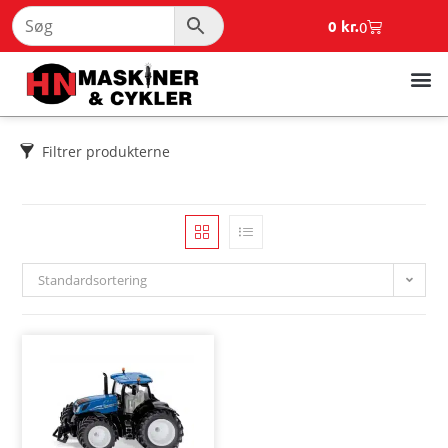
0
kr.
0
Filtrer produkterne
Standardsortering