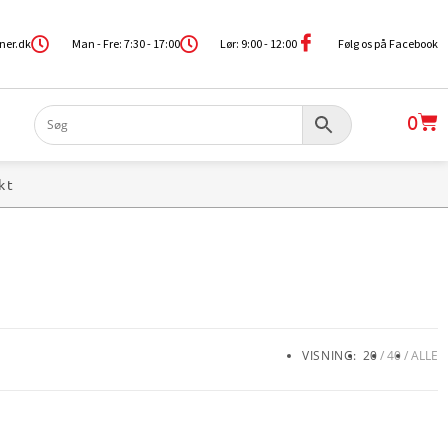
ner.dk
Man - Fre: 7:30 - 17:00
Lør: 9:00 - 12:00
Følg os på Facebook
0
kt
VISNING:
20
40
ALLE