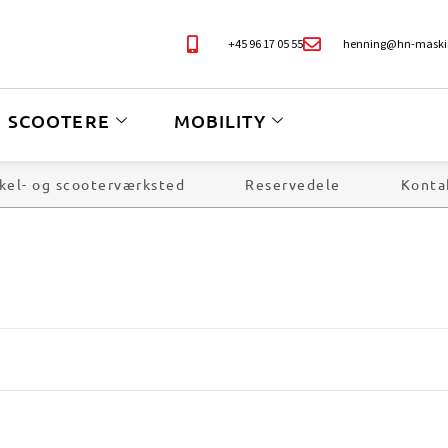
+45 96 17 05 55
henning@hn-maski
SCOOTERE
MOBILITY
kel- og scooterværksted
Reservedele
Konta