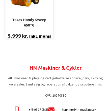
Texas Handy Sweep
650TG
5.999
kr.
Inkl. moms
HN Maskiner & Cykler
Alt i maskiner til pleje og vedligeholdelse af have, park, skov og
vejarealer. Samt salg og reparation af cykler og scootere m.m.
CVR: 20570830
+45 96 17 05 55
henning@hn-maskiner.dk