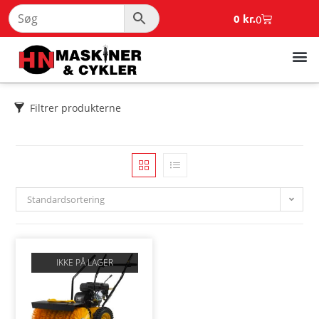
0
kr.
0
Filtrer produkterne
Standardsortering
IKKE PÅ LAGER