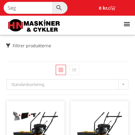
0
kr.
0
Filtrer produkterne
Standardsortering