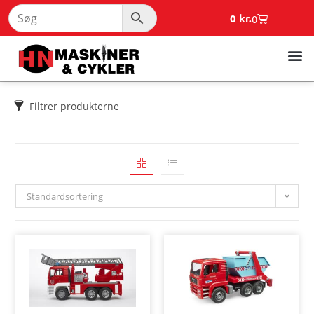
0
kr.
0
Filtrer produkterne
Standardsortering