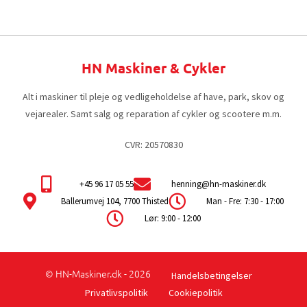
HN Maskiner & Cykler
Alt i maskiner til pleje og vedligeholdelse af have, park, skov og
vejarealer. Samt salg og reparation af cykler og scootere m.m.
CVR: 20570830
+45 96 17 05 55
henning@hn-maskiner.dk
Ballerumvej 104, 7700 Thisted
Man - Fre: 7:30 - 17:00
Lør: 9:00 - 12:00
© HN-Maskiner.dk - 2026
Handelsbetingelser
Privatlivspolitik
Cookiepolitik