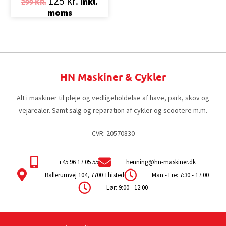
125
kr.
Inkl.
299
KR.
moms
HN Maskiner & Cykler
Alt i maskiner til pleje og vedligeholdelse af have, park, skov og
vejarealer. Samt salg og reparation af cykler og scootere m.m.
CVR: 20570830
+45 96 17 05 55
henning@hn-maskiner.dk
Ballerumvej 104, 7700 Thisted
Man - Fre: 7:30 - 17:00
Lør: 9:00 - 12:00