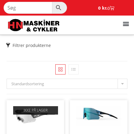
0
kr.
0
Filtrer produkterne
Standardsortering
IKKE PÅ LAGER