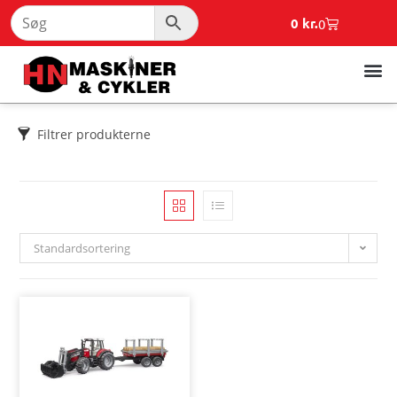
0
kr.
0
Filtrer produkterne
Standardsortering