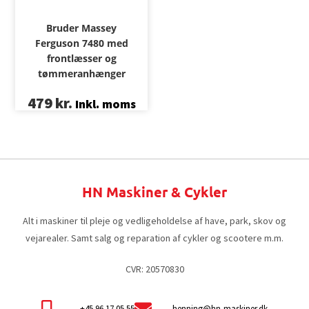
Bruder Massey
Ferguson 7480 med
frontlæsser og
tømmeranhænger
479
kr.
Inkl. moms
HN Maskiner & Cykler
Alt i maskiner til pleje og vedligeholdelse af have, park, skov og
vejarealer. Samt salg og reparation af cykler og scootere m.m.
CVR: 20570830
+45 96 17 05 55
henning@hn-maskiner.dk