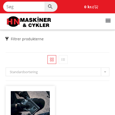
0
kr.
0
Filtrer produkterne
Standardsortering