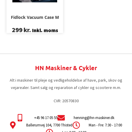
Fidlock Vacuum Case M
299
kr.
Inkl. moms
HN Maskiner & Cykler
Alt i maskiner til pleje og vedligeholdelse af have, park, skov og
vejarealer. Samt salg og reparation af cykler og scootere m.m.
CVR: 20570830
+45 96 17 05 55
henning@hn-maskiner.dk
Ballerumvej 104, 7700 Thisted
Man - Fre: 7:30 - 17:00