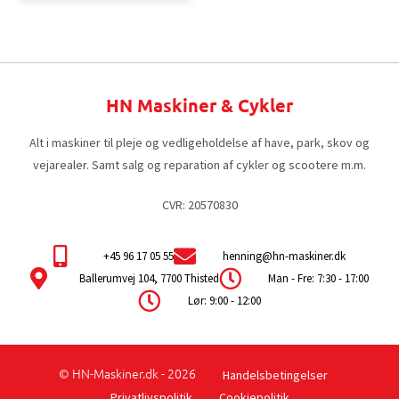
HN Maskiner & Cykler
Alt i maskiner til pleje og vedligeholdelse af have, park, skov og
vejarealer. Samt salg og reparation af cykler og scootere m.m.
CVR: 20570830
+45 96 17 05 55
henning@hn-maskiner.dk
Ballerumvej 104, 7700 Thisted
Man - Fre: 7:30 - 17:00
Lør: 9:00 - 12:00
© HN-Maskiner.dk - 2026
Handelsbetingelser
Privatlivspolitik
Cookiepolitik