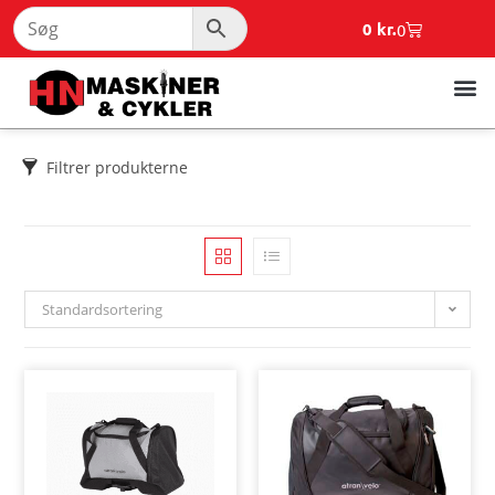
0
kr.
0
Filtrer produkterne
Standardsortering