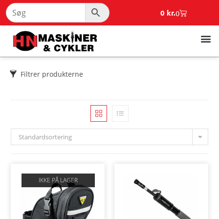
0
kr.
0
Filtrer produkterne
Standardsortering
IKKE PÅ LAGER