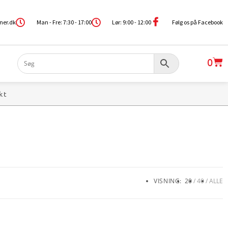
ner.dk
Man - Fre: 7:30 - 17:00
Lør: 9:00 - 12:00
Følg os på Facebook
0
kt
VISNING:
20
40
ALLE