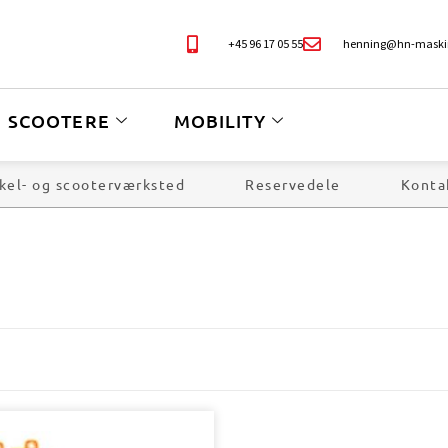
+45 96 17 05 55
henning@hn-maski
SCOOTERE
MOBILITY
kel- og scooterværksted
Reservedele
Konta