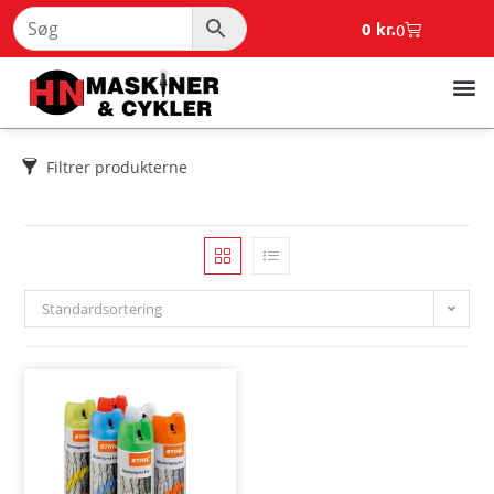
0
kr.
0
Filtrer produkterne
Standardsortering