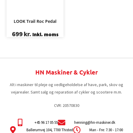
LOOK Trail Roc Pedal
699
kr.
Inkl. moms
HN Maskiner & Cykler
Alt i maskiner til pleje og vedligeholdelse af have, park, skov og
vejarealer. Samt salg og reparation af cykler og scootere m.m.
CVR: 20570830
+45 96 17 05 55
henning@hn-maskiner.dk
Ballerumvej 104, 7700 Thisted
Man - Fre: 7:30 - 17:00