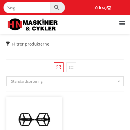
0
kr.
0
Filtrer produkterne
Standardsortering