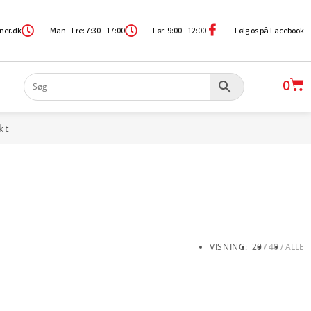
ner.dk
Man - Fre: 7:30 - 17:00
Lør: 9:00 - 12:00
Følg os på Facebook
0
kt
VISNING:
20
40
ALLE