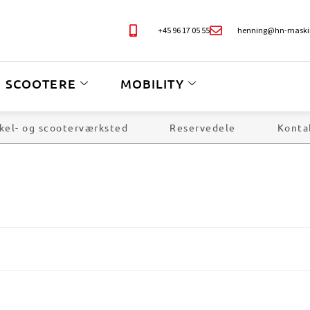
+45 96 17 05 55
henning@hn-maski
SCOOTERE
MOBILITY
kel- og scooterværksted
Reservedele
Konta