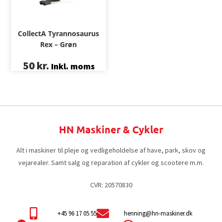
CollectA Tyrannosaurus
Rex – Grøn
50
kr.
Inkl. moms
HN Maskiner & Cykler
Alt i maskiner til pleje og vedligeholdelse af have, park, skov og
vejarealer. Samt salg og reparation af cykler og scootere m.m.
CVR: 20570830
+45 96 17 05 55
henning@hn-maskiner.dk