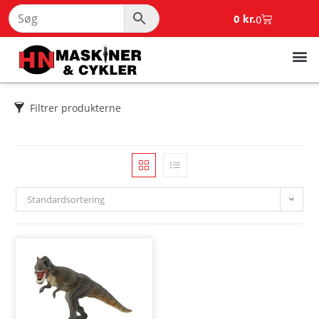
0
kr.
0
Filtrer produkterne
Standardsortering