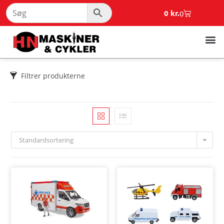
0
kr.
0
Filtrer produkterne
Standardsortering