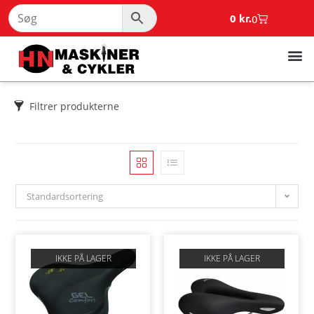
0
kr.
0
Filtrer produkterne
Standardsortering
IKKE PÅ LAGER
IKKE PÅ LAGER