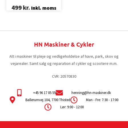
499
kr.
Inkl. moms
HN Maskiner & Cykler
Alt i maskiner til pleje og vedligeholdelse af have, park, skov og
vejarealer. Samt salg og reparation af cykler og scootere m.m.
CVR: 20570830
+45 96 17 05 55
henning@hn-maskiner.dk
Ballerumvej 104, 7700 Thisted
Man - Fre: 7:30 - 17:00
Lør: 9:00 - 12:00