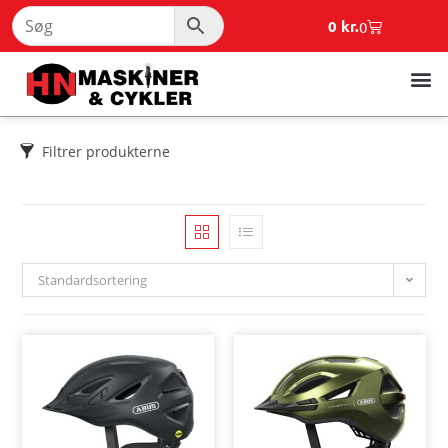
0
kr.
0
Filtrer produkterne
Standardsortering