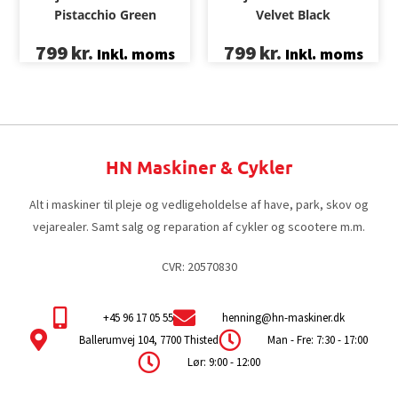
Pistacchio Green
Velvet Black
799
kr.
799
kr.
Inkl. moms
Inkl. moms
HN Maskiner & Cykler
Alt i maskiner til pleje og vedligeholdelse af have, park, skov og
vejarealer. Samt salg og reparation af cykler og scootere m.m.
CVR: 20570830
+45 96 17 05 55
henning@hn-maskiner.dk
Ballerumvej 104, 7700 Thisted
Man - Fre: 7:30 - 17:00
Lør: 9:00 - 12:00