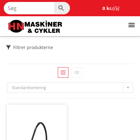
0
kr.
0
Filtrer produkterne
Standardsortering