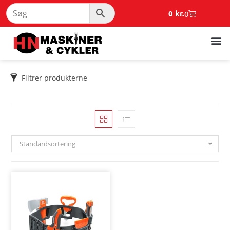
0
kr.
0
Filtrer produkterne
Standardsortering