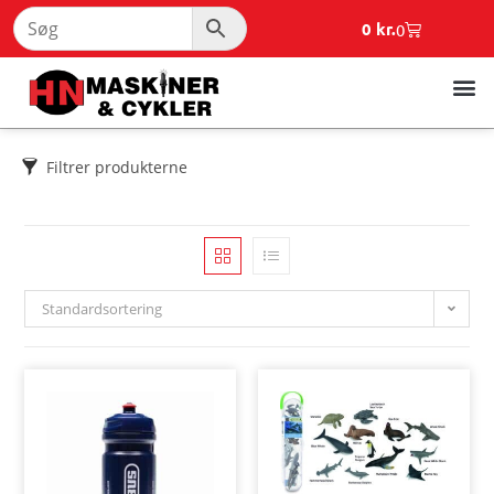
0
kr.
0
Filtrer produkterne
Standardsortering