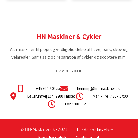
HN Maskiner & Cykler
Alt i maskiner til pleje og vedligeholdelse af have, park, skov og
vejarealer. Samt salg og reparation af cykler og scootere m.m.
CVR: 20570830
+45 96 17 05 55
henning@hn-maskiner.dk
Ballerumvej 104, 7700 Thisted
Man - Fre: 7:30 - 17:00
Lør: 9:00 - 12:00
© HN-Maskiner.dk - 2026
Handelsbetingelser
Privatlivspolitik
Cookiepolitik