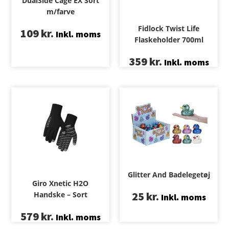
DualSide Cage EX Sort
m/farve
Fidlock Twist Life
109
kr.
Inkl. moms
Flaskeholder 700ml
359
kr.
Inkl. moms
Glitter And Badelegetøj
Giro Xnetic H2O
25
kr.
Handske – Sort
Inkl. moms
579
kr.
Inkl. moms