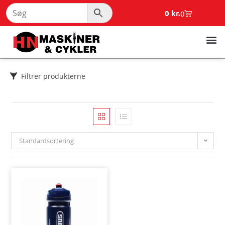
0
kr.
0
Filtrer produkterne
Standardsortering