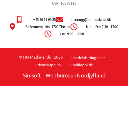
CVR: 20570830
+45 96 17 05 55
henning@hn-maskiner.dk
Ballerumvej 104, 7700 Thisted
Man - Fre: 7:30 - 17:00
Lør: 9:00 - 12:00
© HN-Maskiner.dk - 2026
Handelsbetingelser
Privatlivspolitik
Cookiepolitik
Simsoft
– Webbureau i Nordjylland