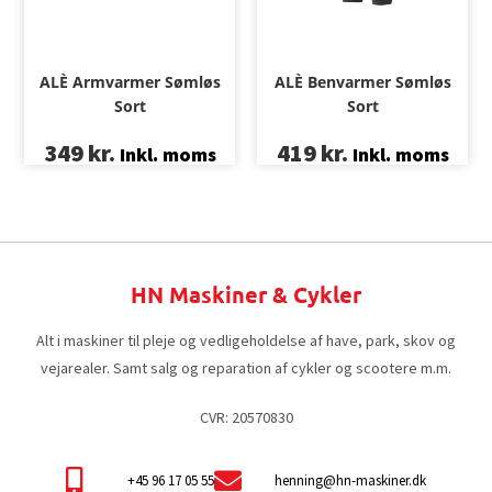
ALÈ Armvarmer Sømløs
ALÈ Benvarmer Sømløs
Sort
Sort
349
kr.
419
kr.
Inkl. moms
Inkl. moms
HN Maskiner & Cykler
Alt i maskiner til pleje og vedligeholdelse af have, park, skov og
vejarealer. Samt salg og reparation af cykler og scootere m.m.
CVR: 20570830
+45 96 17 05 55
henning@hn-maskiner.dk