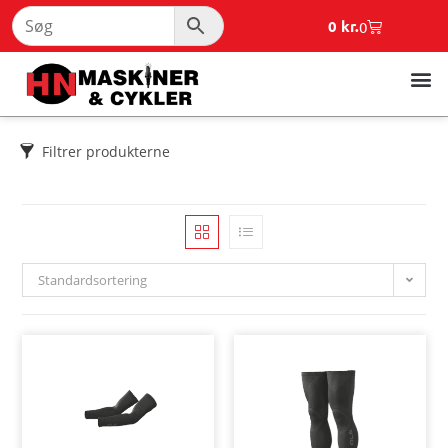
0
kr.
0
Filtrer produkterne
Standardsortering