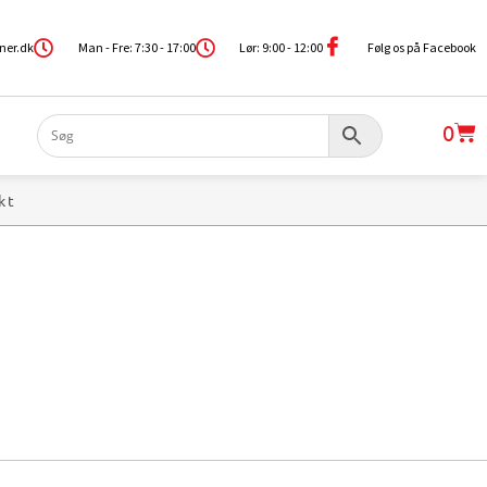
ner.dk
Man - Fre: 7:30 - 17:00
Lør: 9:00 - 12:00
Følg os på Facebook
0
kt