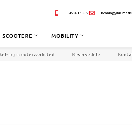
+45 96 17 05 55
henning@hn-maski
SCOOTERE
MOBILITY
kel- og scooterværksted
Reservedele
Konta