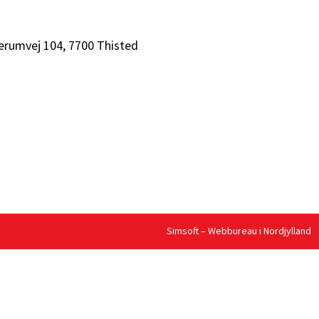
erumvej 104, 7700 Thisted
Simsoft
– Webbureau i Nordjylland