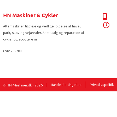
HN Maskiner & Cykler
Alt i maskiner til pleje og vedligeholdelse af have,
park, skov og vejarealer. Samt salg og reparation af
cykler og scootere m.m.
CVR: 20570830
© HN-Maskiner.dk - 2026
Handelsbetingelser
Privatlivspolitik