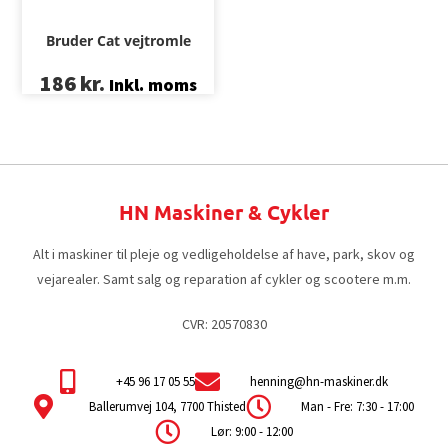
Bruder Cat vejtromle
186
kr.
Inkl. moms
HN Maskiner & Cykler
Alt i maskiner til pleje og vedligeholdelse af have, park, skov og
vejarealer. Samt salg og reparation af cykler og scootere m.m.
CVR: 20570830
+45 96 17 05 55
henning@hn-maskiner.dk
Ballerumvej 104, 7700 Thisted
Man - Fre: 7:30 - 17:00
Lør: 9:00 - 12:00