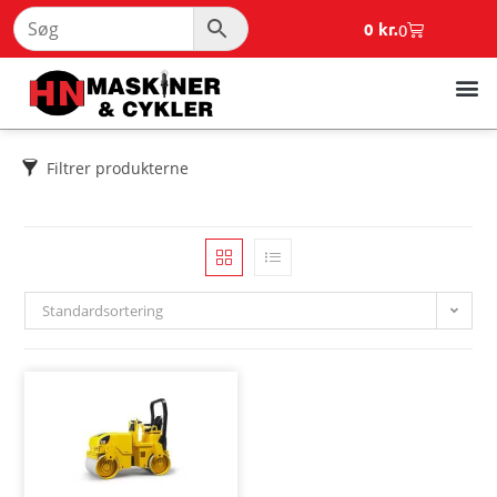
0
kr.
0
Filtrer produkterne
Standardsortering