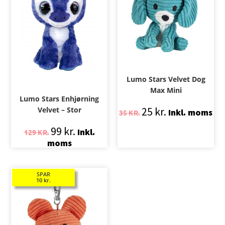
Lumo Stars Velvet Dog
Max Mini
Lumo Stars Enhjørning
25
kr.
Velvet – Stor
Inkl. moms
35
KR.
99
kr.
Inkl.
129
KR.
moms
SPAR
10
kr.