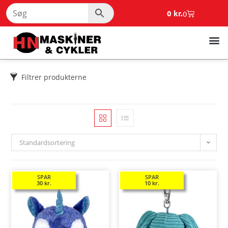
0
kr.
0
Filtrer produkterne
Standardsortering
SPAR
SPAR
30
kr.
10
kr.