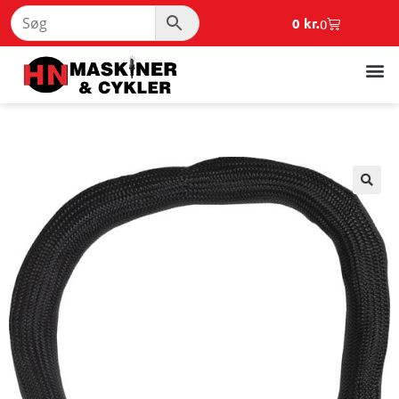
0
kr.
0
🔍