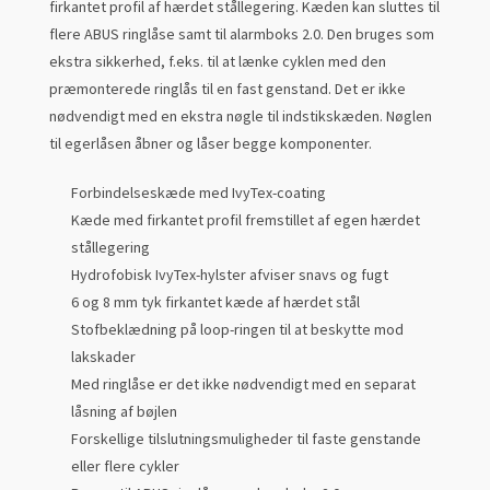
firkantet profil af hærdet stållegering. Kæden kan sluttes til
flere ABUS ringlåse samt til alarmboks 2.0. Den bruges som
ekstra sikkerhed, f.eks. til at lænke cyklen med den
præmonterede ringlås til en fast genstand. Det er ikke
nødvendigt med en ekstra nøgle til indstikskæden. Nøglen
til egerlåsen åbner og låser begge komponenter.
Forbindelseskæde med IvyTex-coating
Kæde med firkantet profil fremstillet af egen hærdet
stållegering
Hydrofobisk IvyTex-hylster afviser snavs og fugt
6 og 8 mm tyk firkantet kæde af hærdet stål
Stofbeklædning på loop-ringen til at beskytte mod
lakskader
Med ringlåse er det ikke nødvendigt med en separat
låsning af bøjlen
Forskellige tilslutningsmuligheder til faste genstande
eller flere cykler