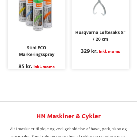
Husqvarna Løftesaks 8″
/ 20 cm
Stihl ECO
329
kr.
Inkl. moms
Markeringsspray
85
kr.
Inkl. moms
HN Maskiner & Cykler
Alt i maskiner til pleje og vedligeholdelse af have, park, skov og
vejarealer. Samt salg og reparation af cykler og scootere m.m.