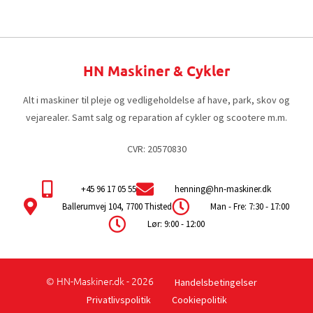
HN Maskiner & Cykler
Alt i maskiner til pleje og vedligeholdelse af have, park, skov og
vejarealer. Samt salg og reparation af cykler og scootere m.m.
CVR: 20570830
+45 96 17 05 55
henning@hn-maskiner.dk
Ballerumvej 104, 7700 Thisted
Man - Fre: 7:30 - 17:00
Lør: 9:00 - 12:00
© HN-Maskiner.dk - 2026
Handelsbetingelser
Privatlivspolitik
Cookiepolitik