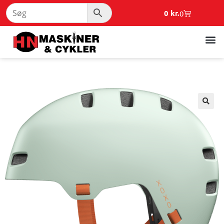
0
kr.
0
🔍