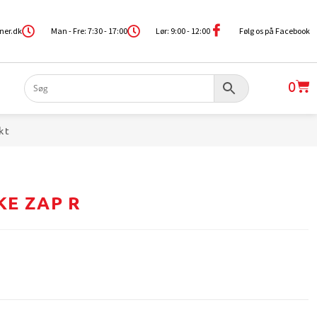
ner.dk
Man - Fre: 7:30 - 17:00
Lør: 9:00 - 12:00
Følg os på Facebook
0
kt
KE ZAP R