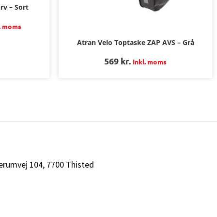
rv – Sort
l. moms
Atran Velo Toptaske ZAP AVS – Grå
569
kr.
Inkl. moms
erumvej 104, 7700 Thisted