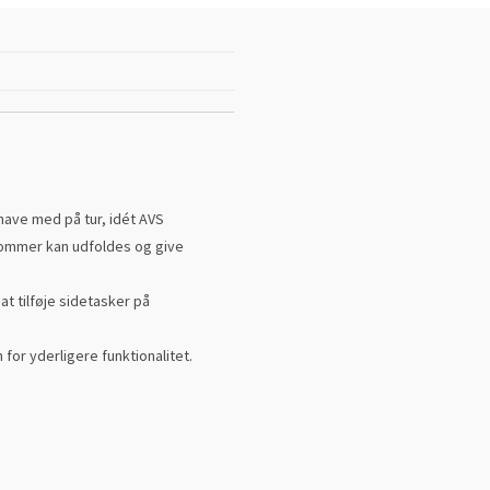
ve med på tur, idét AVS
lommer kan udfoldes og give
t tilføje sidetasker på
or yderligere funktionalitet.