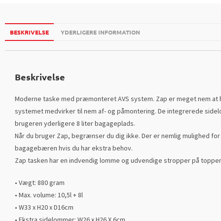
BESKRIVELSE
YDERLIGERE INFORMATION
Beskrivelse
Moderne taske med præmonteret AVS system. Zap er meget nem at ha
systemet medvirker til nem af- og påmontering. De integrerede side
brugeren yderligere 8 liter bagageplads.
Når du bruger Zap, begrænser du dig ikke. Der er nemlig mulighed for a
bagagebæren hvis du har ekstra behov.
Zap tasken har en indvendig lomme og udvendige stropper på toppen f
• Vægt: 880 gram
• Max. volume: 10,5l + 8l
• W33 x H20 x D16cm
• Ekstra sidelommer: W26 x H26 X 6cm