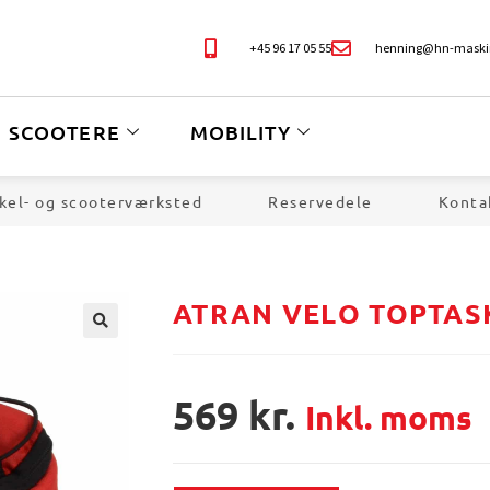
+45 96 17 05 55
henning@hn-maski
SCOOTERE
MOBILITY
kel- og scooterværksted
Reservedele
Konta
ATRAN VELO TOPTAS
🔍
569
kr.
Inkl. moms