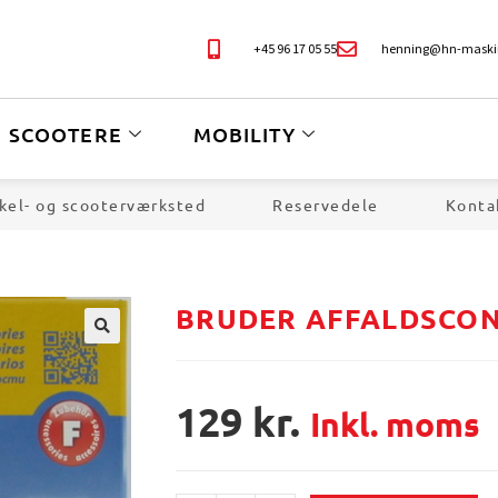
+45 96 17 05 55
henning@hn-maski
SCOOTERE
MOBILITY
kel- og scooterværksted
Reservedele
Konta
BRUDER AFFALDSCON
🔍
129
kr.
Inkl. moms