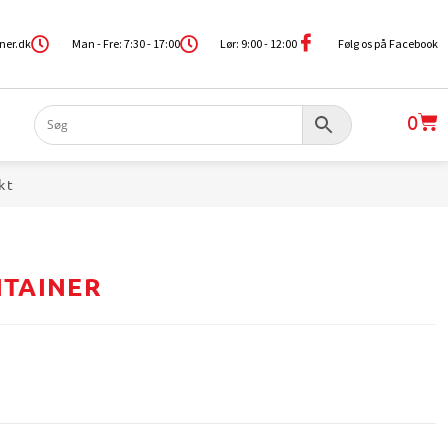
ner.dk
Man - Fre: 7:30 - 17:00
Lør: 9:00 - 12:00
Følg os på Facebook
0
kt
TAINER