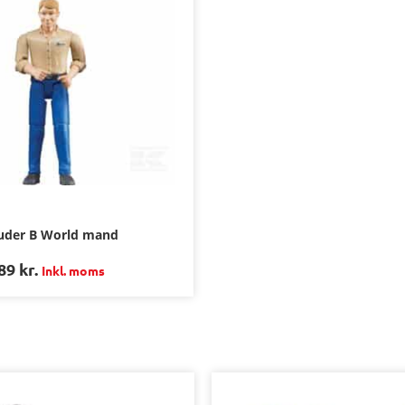
uder B World mand
89
kr.
Inkl. moms