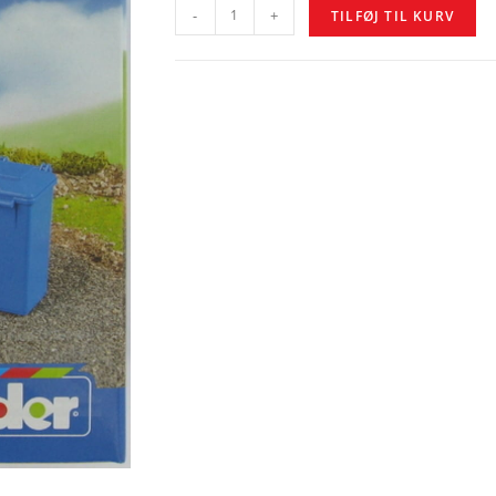
-
+
TILFØJ TIL KURV