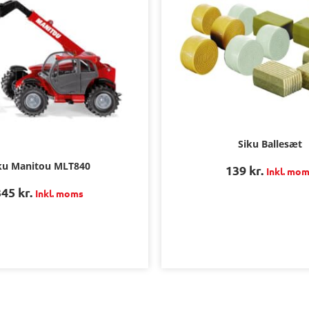
Siku Ballesæt
ku Manitou MLT840
139
kr.
Inkl. mo
345
kr.
Inkl. moms