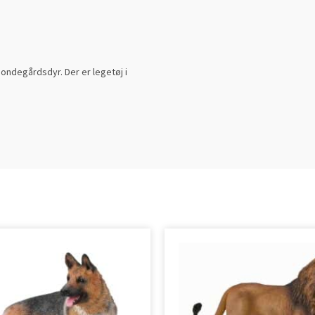
 bondegårdsdyr. Der er legetøj i