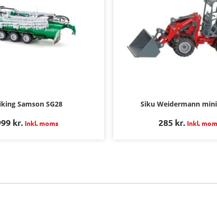
king Samson SG28
Siku Weidermann mini
999
kr.
285
kr.
Inkl. moms
Inkl. mo