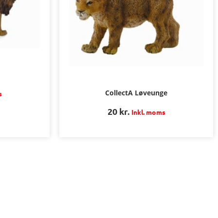
CollectA Løveunge
s
20
kr.
Inkl. moms