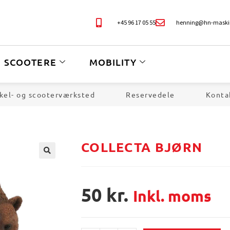
+45 96 17 05 55
henning@hn-maski
SCOOTERE
MOBILITY
kel- og scooterværksted
Reservedele
Konta
COLLECTA BJØRN
🔍
50
kr.
Inkl. moms