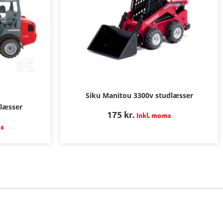
Siku Manitou 3300v studlæsser
læsser
175
kr.
Inkl. moms
ms