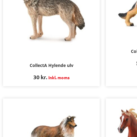
Co
CollectA Hylende ulv
30
kr.
Inkl. moms