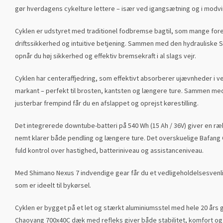
gør hverdagens cykelture lettere
– is
ær ved igangsætning og i modvi
Cyklen er udstyret med traditionel fodbremse bagtil, som mange fore
driftssikkerhed og intuitive betjening. Sammen med den hydrauliske
opnår du høj sikkerhed og effektiv bremsekraft i al slags vejr.
Cyklen har centeraffjedring, som effektivt absorberer ujævnheder i 
markant
– perfekt til brosten, kantsten og l
ængere ture. Sammen med 
justerbar frempind får du en afslappet og oprejst kørestilling.
Det integrerede downtube-batteri på 540
Wh
(15 Ah / 36V) giver en ræ
nemt klarer både pendling og længere ture. Det overskuelige
Bafang
fuld kontrol over hastighed,
batteriniveau
og
assistanceniveau
.
Med Shimano Nexus 7 indvendige gear får du et vedligeholdelsesvenli
som er ideelt til bykørsel.
Cyklen er bygget på et let og stærkt aluminiumsstel med hele 20 års 
Chaoyang 700x40C dæk med refleks giver både stabilitet, komfort og