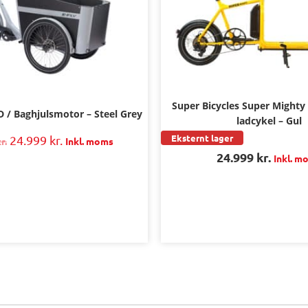
Super Bicycles Super Mighty
D / Baghjulsmotor – Steel Grey
ladcykel – Gul
Eksternt lager
24.999
kr.
r.
Inkl. moms
24.999
kr.
Inkl. m