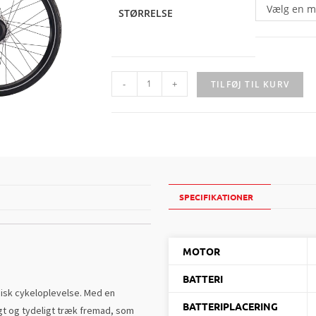
Vælg en m
STØRRELSE
-
+
TILFØJ TIL KURV
SPECIFIKATIONER
MOTOR
BATTERI
sisk cykeloplevelse
. Med en
BATTERIPLACERING
gt og tydeligt træk fremad, som