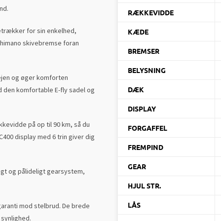
nd.
RÆKKEVIDDE
trækker for sin enkelhed,
KÆDE
 Shimano skivebremse foran
BREMSER
BELYSNING
vejen og øger komforten
DÆK
den komfortable E-fly sadel og
DISPLAY
kkevidde på op til 90 km, så du
FORGAFFEL
C400 display med 6 trin giver dig
FREMPIND
GEAR
gt og pålideligt gearsystem,
HJUL STR.
LÅS
garanti mod stelbrud. De brede
 synlighed.