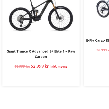
E-Fly Cargo R
26.999
k
Giant Trance X Advanced E+ Elite 1 – Raw
Carbon
52.999
kr.
76.999
kr.
Inkl. moms