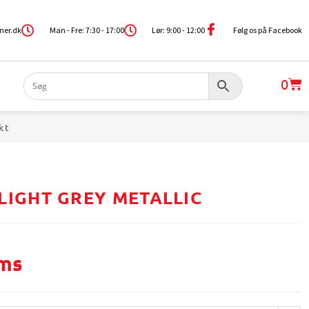
ner.dk
Man - Fre: 7:30 - 17:00
Lør: 9:00 - 12:00
Følg os på Facebook
0
kt
LIGHT GREY METALLIC
oms