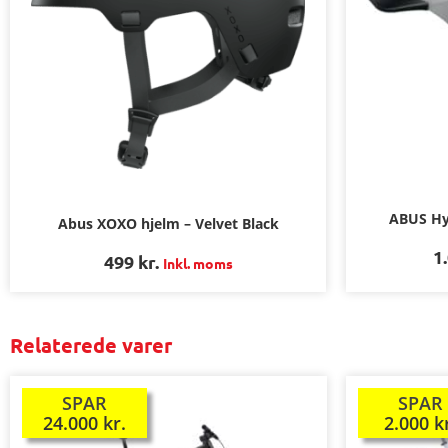
ABUS Hy
Abus XOXO hjelm – Velvet Black
1
499
kr.
Inkl. moms
Relaterede varer
SPAR
SPAR
TILBUD!
TILBUD!
24.000
kr.
2.000
k