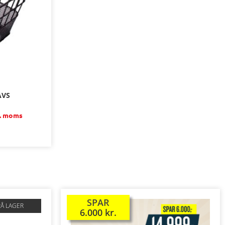
AVS
l. moms
SPAR
TILBUD!
PÅ LAGER
6.000
kr.