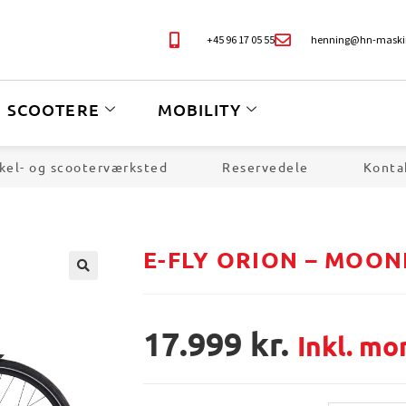
+45 96 17 05 55
henning@hn-maski
SCOOTERE
MOBILITY
kel- og scooterværksted
Reservedele
Konta
E-FLY ORION – MOON
🔍
17.999
kr.
Inkl. m