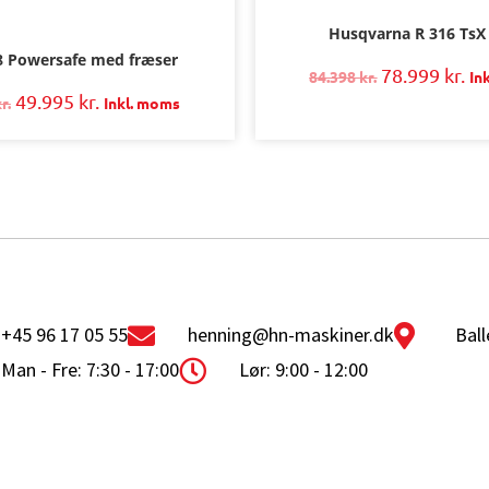
Husqvarna R 316 Ts
8 Powersafe med fræser
78.999
kr.
84.398
kr.
In
49.995
kr.
r.
Inkl. moms
+45 96 17 05 55
henning@hn-maskiner.dk
Ball
Man - Fre: 7:30 - 17:00
Lør: 9:00 - 12:00