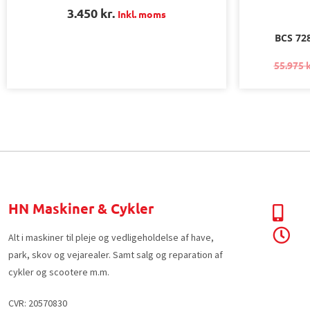
3.450
kr.
Inkl. moms
BCS 72
55.975
k
HN Maskiner & Cykler
Alt i maskiner til pleje og vedligeholdelse af have,
park, skov og vejarealer. Samt salg og reparation af
cykler og scootere m.m.
CVR: 20570830