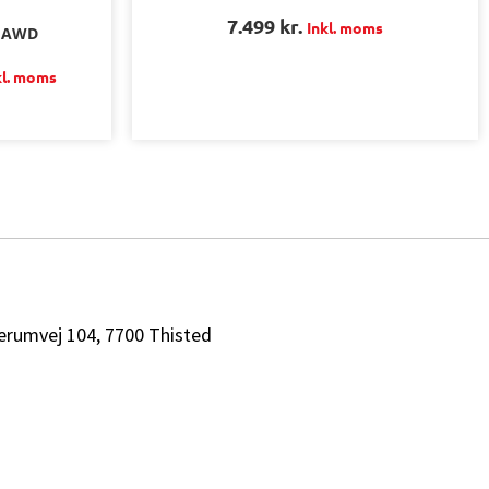
7.499
kr.
Inkl. moms
X AWD
kl. moms
erumvej 104, 7700 Thisted