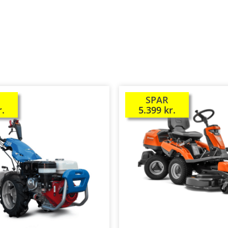
SPAR
TILBUD!
r.
5.399
kr.