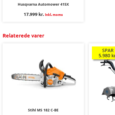
Husqvarna Automower 415X
17.999
kr.
Inkl. moms
Relaterede varer
SPAR
TILBUD!
5.980
k
Stihl MS 182 C-BE