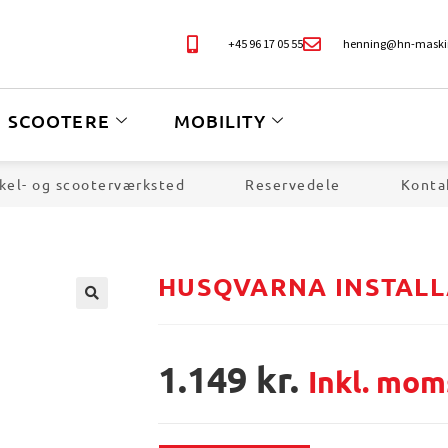
+45 96 17 05 55
henning@hn-maski
SCOOTERE
MOBILITY
kel- og scooterværksted
Reservedele
Konta
HUSQVARNA INSTALL
🔍
1.149
kr.
Inkl. mom