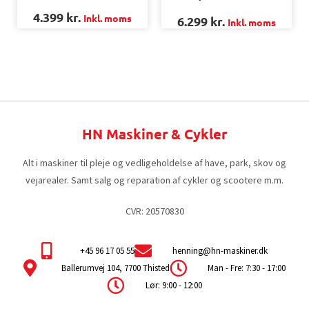
4.399
kr.
Inkl. moms
6.299
kr.
Inkl. moms
HN Maskiner & Cykler
Alt i maskiner til pleje og vedligeholdelse af have, park, skov og
vejarealer. Samt salg og reparation af cykler og scootere m.m.
CVR: 20570830
+45 96 17 05 55
henning@hn-maskiner.dk
Ballerumvej 104, 7700 Thisted
Man - Fre: 7:30 - 17:00
Lør: 9:00 - 12:00