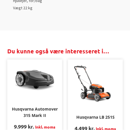
Hjullejer, for/bag
Vægt 22 kg
Du kunne også være interesseret i…
Husqvarna Automover
315 Mark II
Husqvarna LB 251S
9.999
kr.
Inkl. moms
4.499
kr.
Inkl. moms