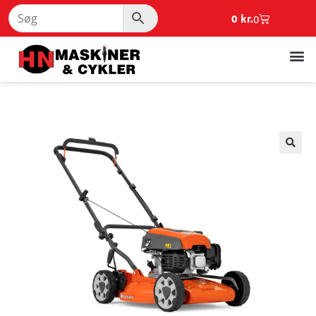
0
kr.
0
🔍