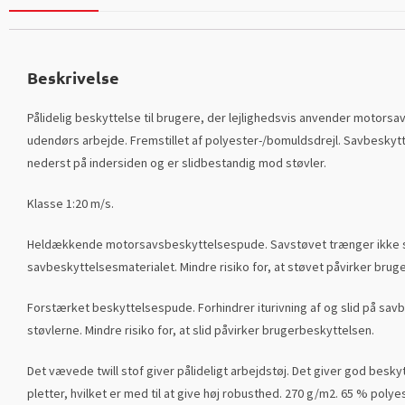
Beskrivelse
Pålidelig beskyttelse til brugere, der lejlighedsvis anvender motorsav
udendørs arbejde. Fremstillet af polyester-/bomuldsdrejl. Savbesky
nederst på indersiden og er slidbestandig mod støvler.
Klasse 1:20 m/s.
Heldækkende motorsavsbeskyttelsespude. Savstøvet trænger ikke
savbeskyttelsesmaterialet. Mindre risiko for, at støvet påvirker brug
Forstærket beskyttelsespude. Forhindrer iturivning af og slid på sav
støvlerne. Mindre risiko for, at slid påvirker brugerbeskyttelsen.
Det vævede twill stof giver pålideligt arbejdstøj. Det giver god besky
pletter, hvilket er med til at give høj robusthed. 270 g/m2. 65 % poly