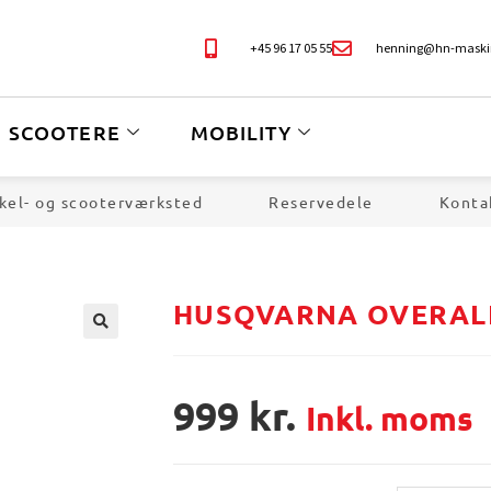
+45 96 17 05 55
henning@hn-maski
SCOOTERE
MOBILITY
kel- og scooterværksted
Reservedele
Konta
HUSQVARNA OVERALL
🔍
999
kr.
Inkl. moms