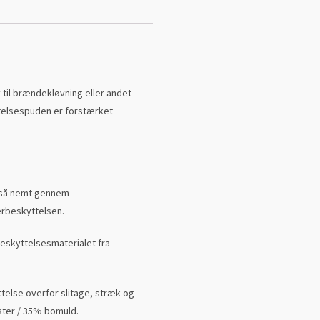
 til brændekløvning eller andet
ttelsespuden er forstærket
 så nemt gennem
erbeskyttelsen.
beskyttelsesmaterialet fra
ttelse overfor slitage, stræk og
ester / 35% bomuld.