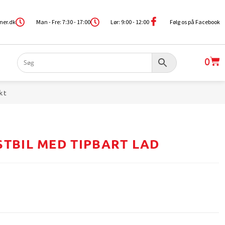
ner.dk
Man - Fre: 7:30 - 17:00
Lør: 9:00 - 12:00
Følg os på Facebook
0
kt
STBIL MED TIPBART LAD