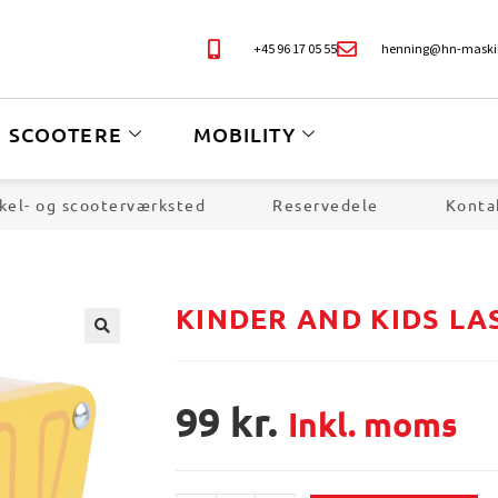
+45 96 17 05 55
henning@hn-maski
SCOOTERE
MOBILITY
kel- og scooterværksted
Reservedele
Konta
KINDER AND KIDS LA
🔍
99
kr.
Inkl. moms