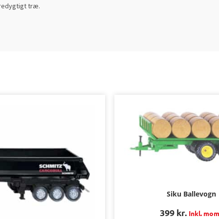
redygtigt træ.
Siku Ballevogn
399
kr.
Inkl. mo