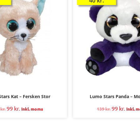
40
kr.
tars Kat – Fersken Stor
Lumo Stars Panda – M
99
kr.
99
kr.
9
kr.
Inkl. moms
139
kr.
Inkl. 