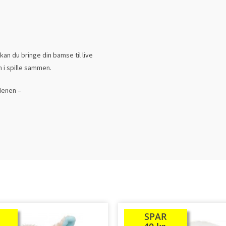
n du bringe din bamse til live
 i spille sammen.
denen –
SPAR
TILBUD!