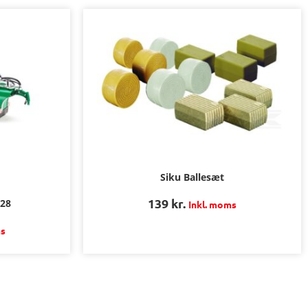
Siku Ballesæt
139
kr.
G28
Inkl. moms
ms