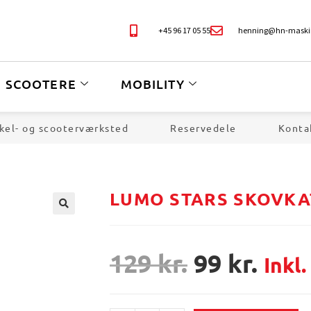
+45 96 17 05 55
henning@hn-maski
SCOOTERE
MOBILITY
kel- og scooterværksted
Reservedele
Konta
LUMO STARS SKOVKA
🔍
129
kr.
99
kr.
Inkl