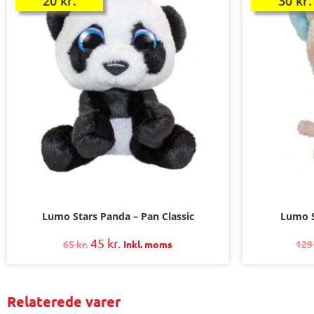
20
kr.
30
kr.
Lumo Stars Panda – Pan Classic
Lumo S
45
kr.
65
kr.
Inkl. moms
12
Relaterede varer