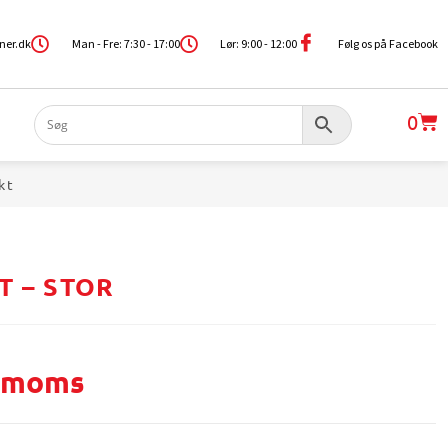
ner.dk
Man - Fre: 7:30 - 17:00
Lør: 9:00 - 12:00
Følg os på Facebook
0
kt
T – STOR
. moms