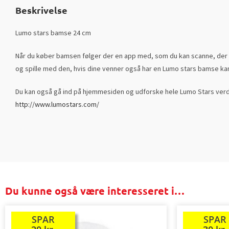
Beskrivelse
Lumo stars bamse 24 cm
Når du køber bamsen følger der en app med, som du kan scanne, der ka
og spille med den, hvis dine venner også har en Lumo stars bamse kan
Du kan også gå ind på hjemmesiden og udforske hele Lumo Stars ver
http://www.lumostars.com/
Du kunne også være interesseret i…
SPAR
SPAR
TILBUD!
TILBUD!