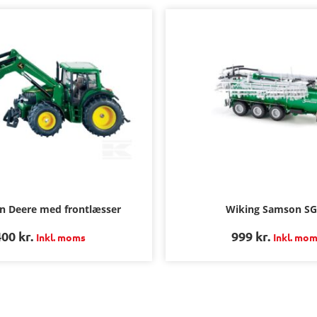
hn Deere med frontlæsser
Wiking Samson S
400
kr.
999
kr.
Inkl. moms
Inkl. mo