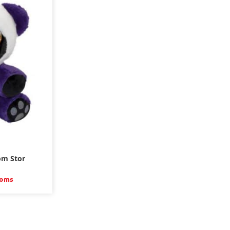
om Stor
moms