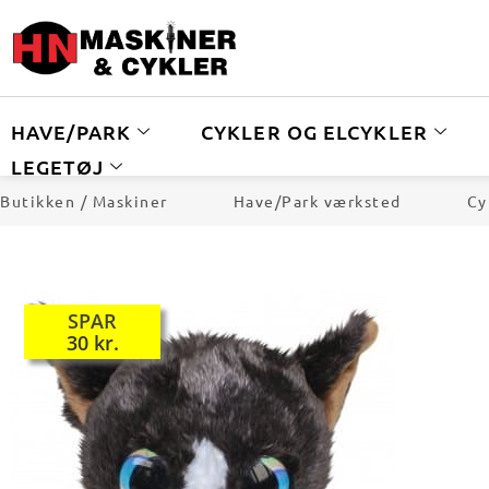
HAVE/PARK
CYKLER OG ELCYKLER
LEGETØJ
Butikken / Maskiner
Have/Park værksted
Cy
TILBUD!
SPAR
30
kr.