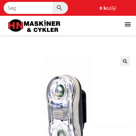
0
kr.
0
🔍