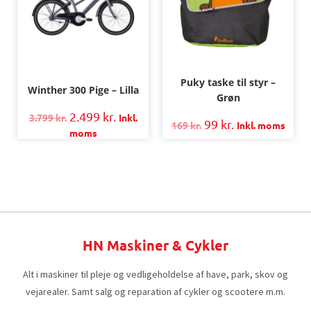
Puky taske til styr –
Winther 300 Pige – Lilla
Grøn
2.499
kr.
3.799
kr.
Inkl.
99
kr.
169
kr.
Inkl. moms
moms
HN Maskiner & Cykler
Alt i maskiner til pleje og vedligeholdelse af have, park, skov og
vejarealer. Samt salg og reparation af cykler og scootere m.m.