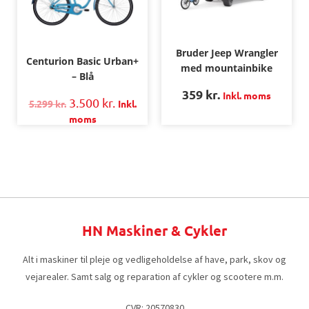
Bruder Jeep Wrangler
Centurion Basic Urban+
med mountainbike
– Blå
359
kr.
Inkl. moms
3.500
kr.
5.299
kr.
Inkl.
moms
HN Maskiner & Cykler
Alt i maskiner til pleje og vedligeholdelse af have, park, skov og
vejarealer. Samt salg og reparation af cykler og scootere m.m.
CVR: 20570830