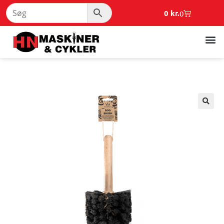
0
kr.
0
🔍