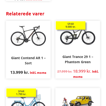
Relaterede varer
SPAR
9.000
kr.
Giant Trance 29 1 –
Giant Contend AR 1 –
Phantom Green
Sort
18.999
kr.
27.999
kr.
Inkl.
13.999
kr.
Inkl. moms
moms
SPAR
1.799
kr.