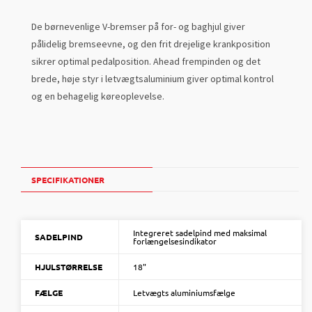
De børnevenlige V-bremser på for- og baghjul giver
pålidelig bremseevne, og den frit drejelige krankposition
sikrer optimal pedalposition. Ahead frempinden og det
brede, høje styr i letvægtsaluminium giver optimal kontrol
og en behagelig køreoplevelse.
SPECIFIKATIONER
Integreret sadelpind med maksimal
SADELPIND
forlængelsesindikator
HJULSTØRRELSE
18"
FÆLGE
Letvægts aluminiumsfælge