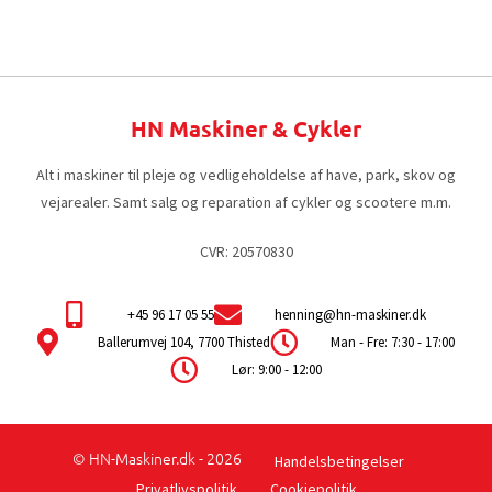
HN Maskiner & Cykler
Alt i maskiner til pleje og vedligeholdelse af have, park, skov og
vejarealer. Samt salg og reparation af cykler og scootere m.m.
CVR: 20570830
+45 96 17 05 55
henning@hn-maskiner.dk
Ballerumvej 104, 7700 Thisted
Man - Fre: 7:30 - 17:00
Lør: 9:00 - 12:00
© HN-Maskiner.dk - 2026
Handelsbetingelser
Privatlivspolitik
Cookiepolitik