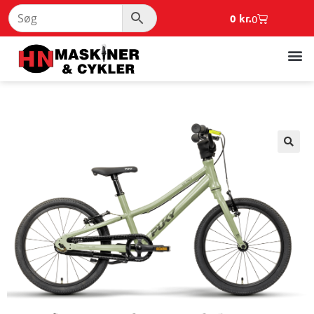
0
kr.
0
🔍