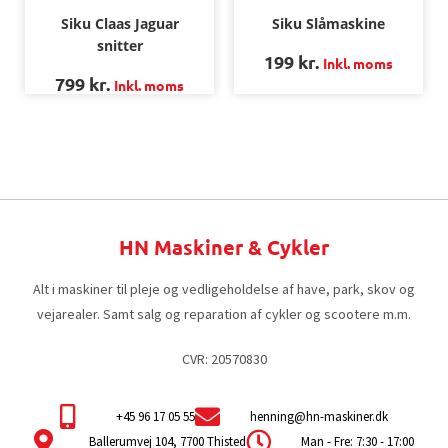
Siku Claas Jaguar
Siku Slåmaskine
snitter
199
kr.
Inkl. moms
799
kr.
Inkl. moms
HN Maskiner & Cykler
Alt i maskiner til pleje og vedligeholdelse af have, park, skov og
vejarealer. Samt salg og reparation af cykler og scootere m.m.
CVR: 20570830
+45 96 17 05 55
henning@hn-maskiner.dk
Ballerumvej 104, 7700 Thisted
Man - Fre: 7:30 - 17:00