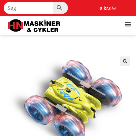
0
kr.
0
🔍