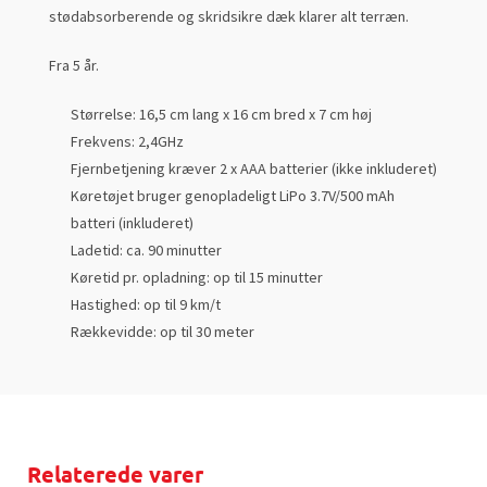
stødabsorberende og skridsikre dæk klarer alt terræn.
Fra 5 år.
Størrelse: 16,5 cm lang x 16 cm bred x 7 cm høj
Frekvens: 2,4GHz
Fjernbetjening kræver 2 x AAA batterier (ikke inkluderet)
Køretøjet bruger genopladeligt LiPo 3.7V/500 mAh
batteri (inkluderet)
Ladetid: ca. 90 minutter
Køretid pr. opladning: op til 15 minutter
Hastighed: op til 9 km/t
Rækkevidde: op til 30 meter
Relaterede varer