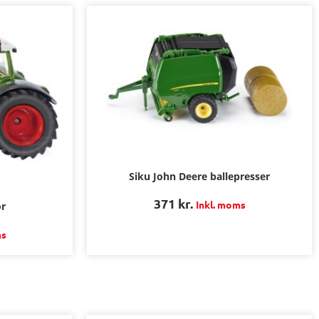
Siku John Deere ballepresser
371
kr.
Inkl. moms
or
ms