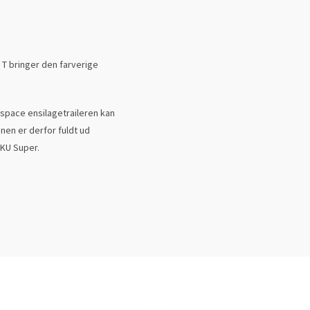
 T bringer den farverige
ospace ensilagetraileren kan
nen er derfor fuldt ud
IKU Super.