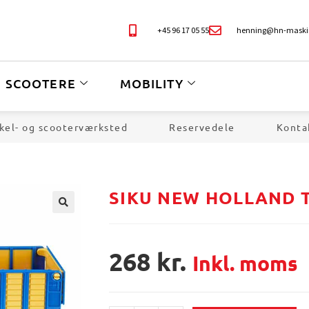
+45 96 17 05 55
henning@hn-maski
SCOOTERE
MOBILITY
kel- og scooterværksted
Reservedele
Konta
SIKU NEW HOLLAND
🔍
268
kr.
Inkl. moms