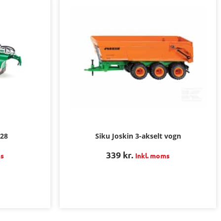
G28
Siku Joskin 3-akselt vogn
339
kr.
ms
Inkl. moms