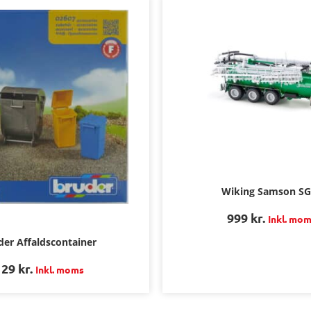
Wiking Samson S
999
kr.
Inkl. mo
der Affaldscontainer
129
kr.
Inkl. moms