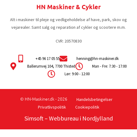
HN Maskiner & Cykler
Alt i maskiner til pleje og vedligeholdelse af have, park, skov og
vejarealer. Samt salg og reparation af cykler og scootere m.m.
CVR: 20570830
+45 96 17 05 55
henning@hn-maskiner.dk
Ballerumvej 104, 7700 Thisted
Man - Fre: 7:30 - 17:00
Lør: 9:00 - 12:00
© HN-Maskiner.dk - 2026
Handelsbetingelser
Privatlivspolitik
Cookiepolitik
Simsoft
– Webbureau i Nordjylland