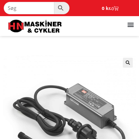
0
kr.
0
🔍